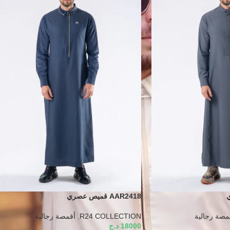
AAR2418 قميص عصري
مصة رجالية
R24 COLLECTION
,
أقمصة رجالية
18000
د.ج