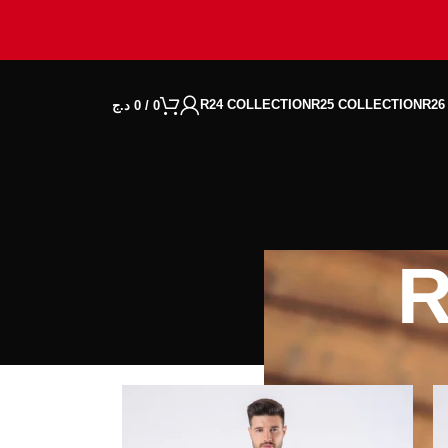
R24 COLLECTION
R25 COLLECTION
R26
0
/
0
د.ج
R