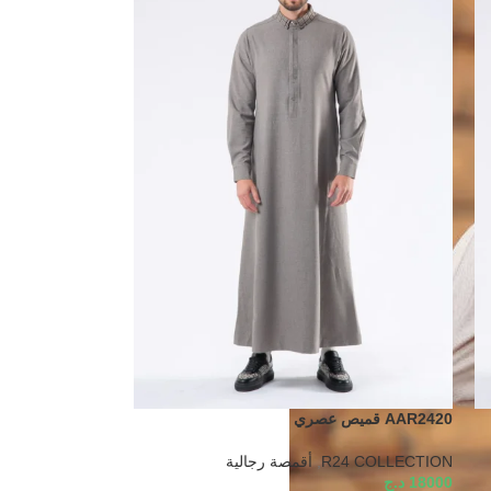
AAR2420 قميص عصري
R24 COLLECTION
,
أقمصة رجالية
18000
د.ج