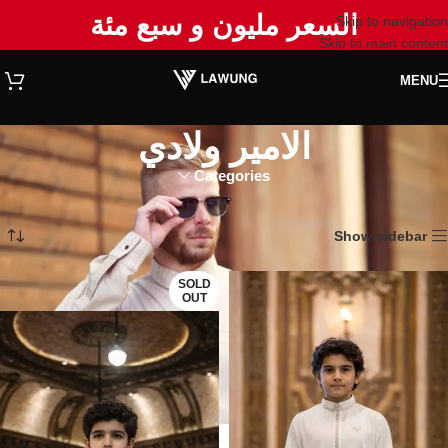
السعر مليون و سبع مئة
Skip to navigation
Skip to main content
MENU
الامير ولادي
Categories
الرئيسية
منتجات تحت الوسم “الامير ولادي”
عرض ⁦2⁩ من كل النتائج
Show sidebar
SOLD
OUT