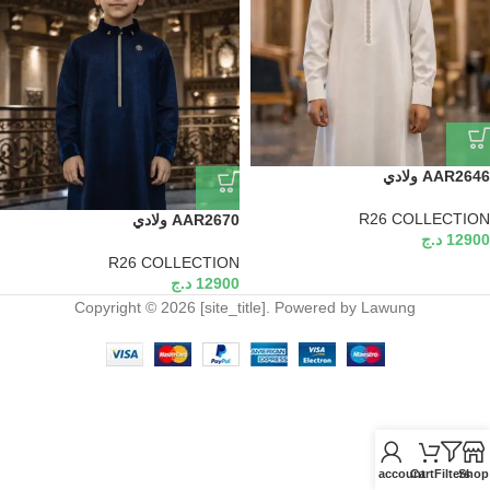
AAR2646 ولادي
R26 COLLECTION
AAR2670 ولادي
12900
د.ج
R26 COLLECTION
12900
د.ج
Copyright © 2026 [site_title]. Powered by Lawung
My account
Cart
Filters
Shop