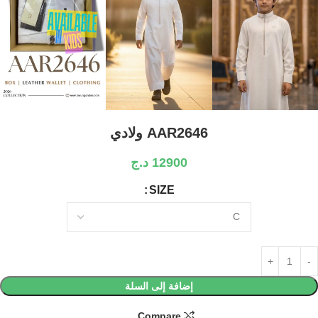
AAR2646 ولادي
12900
د.ج
SIZE
إضافة إلى السلة
Compare