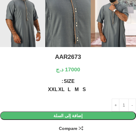
AAR2673
17000
د.ج
SIZE
XXL
XL
L
M
S
إضافة إلى السلة
Compare