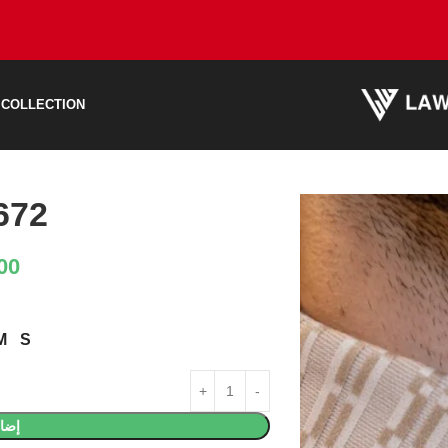
 COLLECTION
672
00
M
S
إضاف