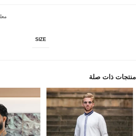
معل
SIZE
منتجات ذات صلة