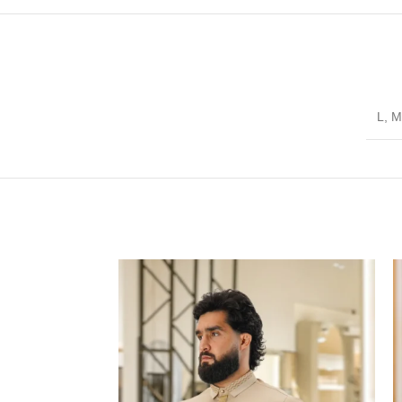
L
,
M