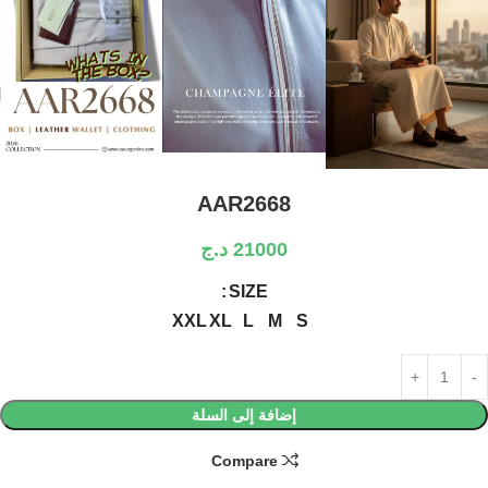
AAR2668
21000
د.ج
SIZE
XXL
XL
L
M
S
إضافة إلى السلة
Compare