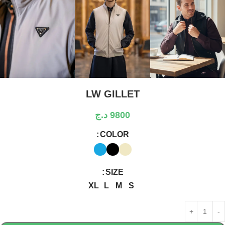
LW GILLET
9800
د.ج
COLOR
SIZE
XL
L
M
S