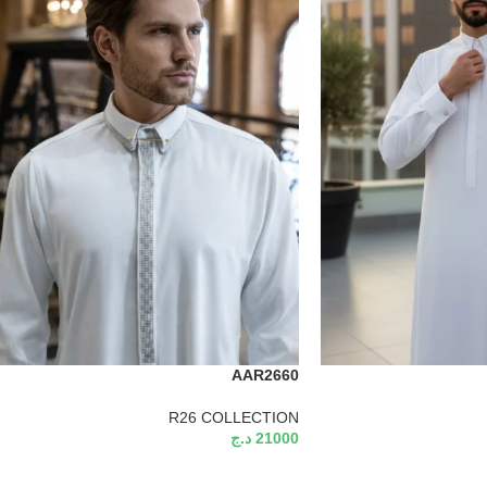
AAR2660
R26 COLLECTION
21000
د.ج