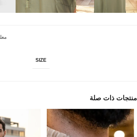
معل
SIZE
منتجات ذات صلة