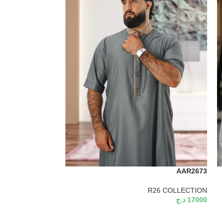
AAR2676
AAR2673
R26 COLLECTION
R26 COLLECTION
17000
د.ج
17000
د.ج