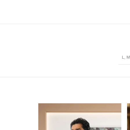
L
,
M