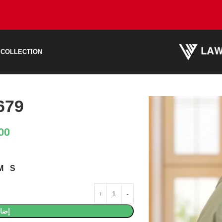
 COLLECTION
679
00
M
S
إضاف