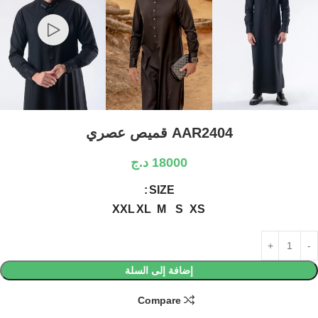
AAR2404 قميص عصري
18000
د.ج
SIZE
XXL
XL
M
S
XS
إضافة إلى السلة
Compare