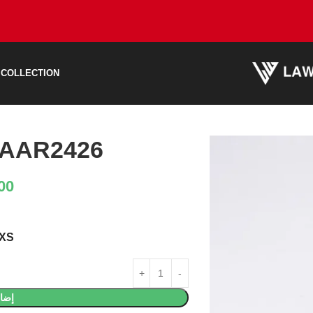
 COLLECTION
AAR2426 قميص عصري
00
XS
إضاف