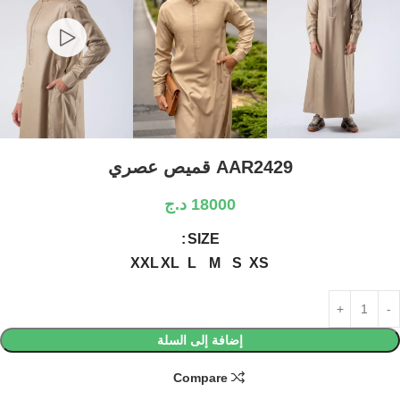
AAR2429 قميص عصري
18000
د.ج
SIZE
XXL
XL
L
M
S
XS
إضافة إلى السلة
Compare