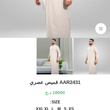
Click to enlarge
AAR2431 قميص عصري
18000
د.ج
SIZE
XXL
XL
L
M
S
XS