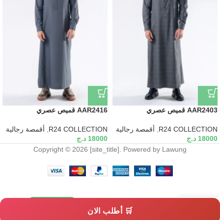
AAR2403 قميص عصري
AAR2416 قميص عصري
R24 COLLECTION
,
أقمصة رجالية
R24 COLLECTION
,
أقمصة رجالية
18000
د.ج
18000
د.ج
Copyright © 2026 [site_title]. Powered by Lawung
SELECT
AAR2431 قميص
18000
د.ج
🛒 أطلب الان
عصري
OPTIONS
My account
Cart
Shop