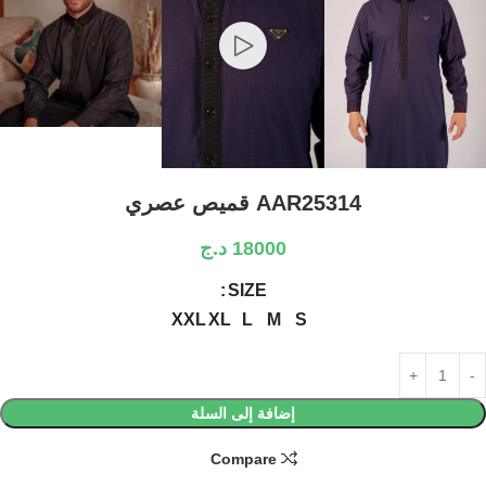
AAR25314 قميص عصري
18000
د.ج
SIZE
XXL
XL
L
M
S
إضافة إلى السلة
Compare