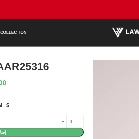
 COLLECTION
AAR25316 قميص عصر
00
M
S
إضاف