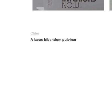
Older
A lacus bibendum pulvinar