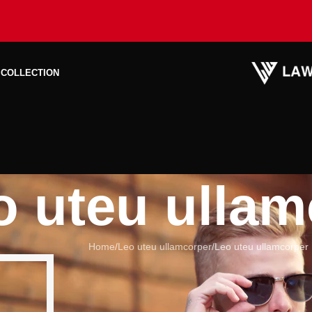
 COLLECTION
o uteu ullam
Home
Leo uteu ullamcorper
Leo uteu ullamcorper