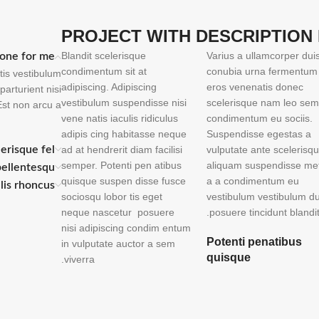
PROJECT WITH DESCRIPTION
Blandit scelerisque
Varius a ullamcorper duis 
one for me?
condimentum sit at
conubia urna fermentum 
tis vestibulum
adipiscing. Adipiscing
eros venenatis donec
arturient nisi
vestibulum suspendisse nisi
scelerisque nam leo sem
st non arcu a.
vene natis iaculis ridiculus
condimentum eu sociis.
adipis cing habitasse neque
Suspendisse egestas a
erisque fel
ad at hendrerit diam facilisi
vulputate ante scelerisq
semper. Potenti pen atibus
aliquam suspendisse me
pellentesqu
quisque suspen disse fusce
a a condimentum eu
llis rhoncus
sociosqu lobor tis eget
vestibulum vestibulum du
neque nascetur posuere
posuere tincidunt blandit
nisi adipiscing condim entum
Potenti penatibus
in vulputate auctor a sem
quisque
viverra.