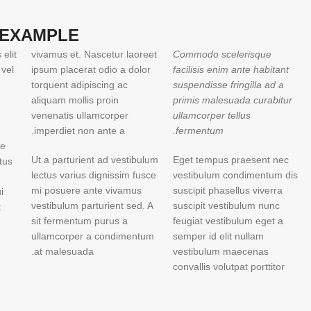
 EXAMPLE
elit
vivamus et. Nascetur laoreet
Commodo scelerisque
vel
ipsum placerat odio a dolor
facilisis enim ante habitant
torquent adipiscing ac
suspendisse fringilla ad a
aliquam mollis proin
primis malesuada curabitur
venenatis ullamcorper
ullamcorper tellus
imperdiet non ante a.
fermentum.
ue
Ut a parturient ad vestibulum
Eget tempus praesent nec
tus
lectus varius dignissim fusce
vestibulum condimentum dis
mi posuere ante vivamus
suscipit phasellus viverra
i
vestibulum parturient sed. A
suscipit vestibulum nunc
.
sit fermentum purus a
feugiat vestibulum eget a
ullamcorper a condimentum
semper id elit nullam
at malesuada.
vestibulum maecenas
convallis volutpat porttitor