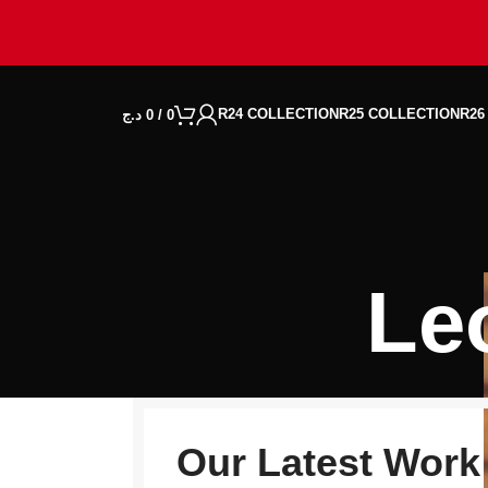
R24 COLLECTION
R25 COLLECTION
R26
0
/
0
د.ج
Le
Our Latest Work