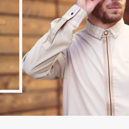
smod
t
OP
OP