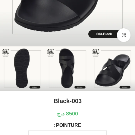
Click to enlarge
003-Black
8500
د.ج
POINTURE