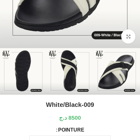
Click to enlarge
White/Black-009
8500
د.ج
POINTURE