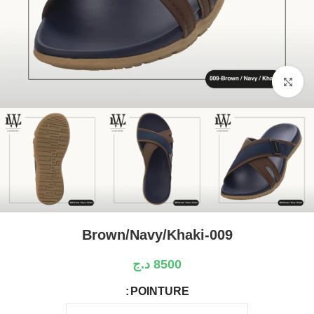
Click to enlarge
Brown/Navy/Khaki-009
8500
د.ج
POINTURE