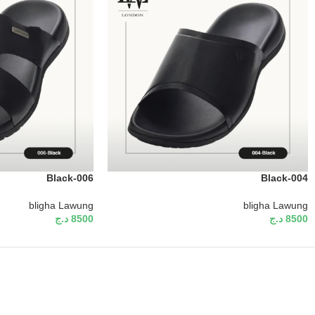
Black-006
Black-004
bligha Lawung
bligha Lawung
8500
د.ج
8500
د.ج