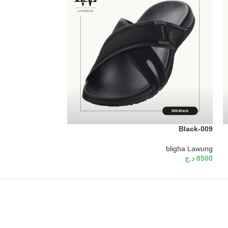
Black/Grey-003
Black-009
bligha Lawung
bligha Lawung
8500
د.ج
8500
د.ج