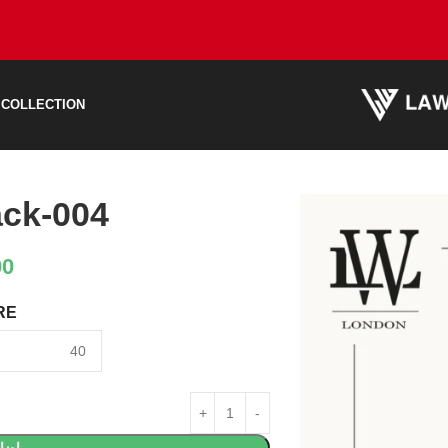
 COLLECTION
ck-004
00
RE