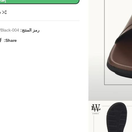
إضاف
e
رمز المنتج:
/Black-004
Share: