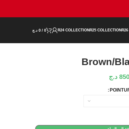
R24 COLLECTION
R25 COLLECTION
R26
0
/
0
د.ج
Brown/Bla
85
د.ج
POINTU