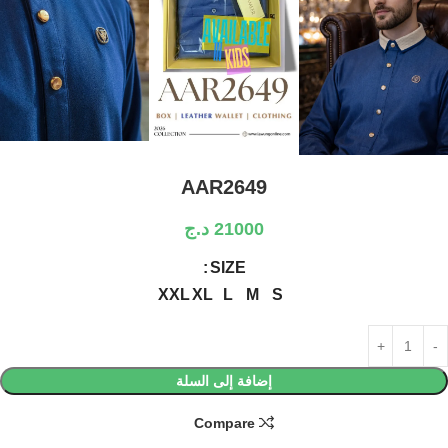
AAR2649
21000
د.ج
SIZE
XXL
XL
L
M
S
إضافة إلى السلة
Compare